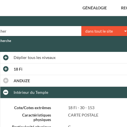
GÉNÉALOGIE
RE
dans tout le site
echerche
Déplier
tous les niveaux
18 Fi
ANDUZE
Intérieur du Temple
Cote/Cotes extrêmes
18 Fi - 30 - 153
Caractéristiques
CARTE POSTALE
physiques
Particularité physique
C