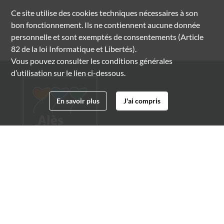
Ce site utilise des
cookies
techniques nécessaires à son
bon fonctionnement. Ils ne contiennent aucune donnée
personnelle et sont exemptés de consentements (Article
82 de la loi Informatique et Libertés).
Vous pouvez consulter les conditions générales
d’utilisation sur le lien ci-dessous.
En savoir plus
J'ai compris
Archives municipales d'Alès
4 boulevard Gambetta
30100 Alès
04 66 54 32 20
archives@ville-ales.fr