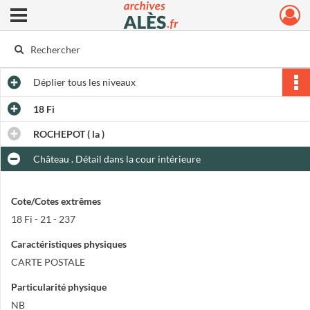
Ouvrir le menu déroulant
Archives municipales d'Alès
Déplier
tous les niveaux
18 Fi
ROCHEPOT ( la )
Château . Détail dans la cour intérieure
Cote/Cotes extrêmes
18 Fi - 21 - 237
Caractéristiques physiques
CARTE POSTALE
Particularité physique
NB