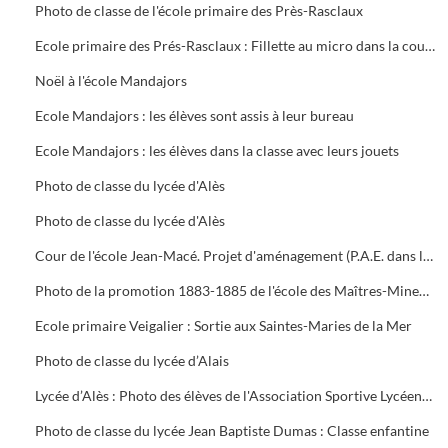
Photo de classe de l'école primaire des Près-Rasclaux
Ecole primaire des Prés-Rasclaux : Fillette au micro dans la cour de l'école, sous les regards de ses camarades et du représentant d'une autorité
Noël à l'école Mandajors
Ecole Mandajors : les élèves sont assis à leur bureau
Ecole Mandajors : les élèves dans la classe avec leurs jouets
Photo de classe du lycée d'Alès
Photo de classe du lycée d'Alès
Cour de l'école Jean-Macé. Projet d'aménagement (P.A.E. dans le cadre du D.S.Q.)
Photo de la promotion 1883-1885 de l'école des Maîtres-Mineurs
Ecole primaire Veigalier : Sortie aux Saintes-Maries de la Mer
Photo de classe du lycée d’Alais
Lycée d’Alès : Photo des élèves de l'Association Sportive Lycéenne (A.S.L.)
Photo de classe du lycée Jean Baptiste Dumas : Classe enfantine