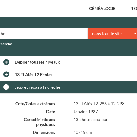
GÉNÉALOGIE
RE
dans tout le site
echerche
Déplier
tous les niveaux
13 Fi Alès 12 Ecoles
Jeux et repas à la crèche
Cote/Cotes extrêmes
13 Fi Alès 12-286 à 12-298
Date
Janvier 1987
Caractéristiques
13 photos couleur
physiques
Dimensions
10x15 cm