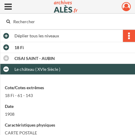
Ouvrir le menu déroulant
Archives municipales d'Alès
Déplier
tous les niveaux
18 Fi
CISAI SAINT - AUBIN
Le château ( XVIe Siècle )
Cote/Cotes extrêmes
18 Fi - 61 - 143
Date
1908
Caractéristiques physiques
CARTE POSTALE