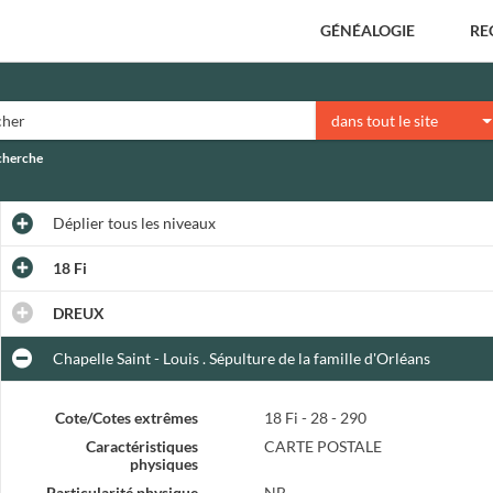
GÉNÉALOGIE
RE
dans tout le site
echerche
Déplier
tous les niveaux
18 Fi
DREUX
Chapelle Saint - Louis . Sépulture de la famille d'Orléans
Cote/Cotes extrêmes
18 Fi - 28 - 290
Caractéristiques
CARTE POSTALE
physiques
Particularité physique
NB