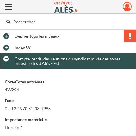
Ouvrir le menu déroulant
Archives municipales d'Alès
Déplier
tous les niveaux
Index W
Compte-rendu des réunions du syndicat mixte des zones
industrielles d'Alès - Est
Cote/Cotes extrêmes
4W294
Date
02-12-1970 31-03-1988
Importance matérielle
Dossier 1