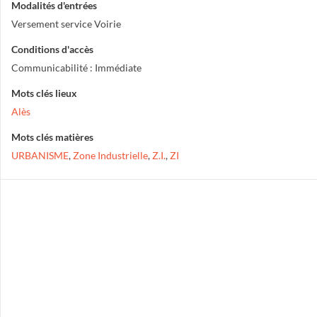
Modalités d'entrées
Versement service Voirie
Conditions d'accès
Communicabilité : Immédiate
Mots clés lieux
Alès
Mots clés matières
URBANISME
,
Zone Industrielle
,
Z.I.
,
ZI