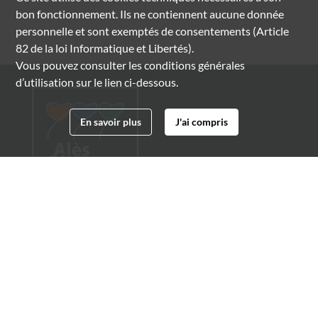
bon fonctionnement. Ils ne contiennent aucune donnée
personnelle et sont exemptés de consentements (Article
82 de la loi Informatique et Libertés).
Vous pouvez consulter les conditions générales
d’utilisation sur le lien ci-dessous.
En savoir plus
J'ai compris
Archives municipales d'Alès
4 boulevard Gambetta
30100 Alès
04 66 54 32 20
archives@ville-ales.fr