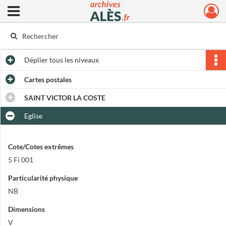
Ouvrir le menu déroulant
Archives municipales d'Alès
Déplier
tous les niveaux
Cartes postales
SAINT VICTOR LA COSTE
Eglise
Cote/Cotes extrêmes
5 Fi 001
Particularité physique
NB
Dimensions
V