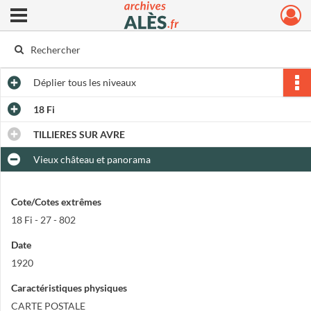
Ouvrir le menu déroulant
Archives municipales d'Alès
Déplier
tous les niveaux
18 Fi
TILLIERES SUR AVRE
Vieux château et panorama
Cote/Cotes extrêmes
18 Fi - 27 - 802
Date
1920
Caractéristiques physiques
CARTE POSTALE