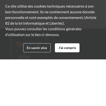
Ce site utilise des
cookies
techniques nécessaires à son
bon fonctionnement. Ils ne contiennent aucune donnée
personnelle et sont exemptés de consentements (Article
82 de la loi Informatique et Libertés).
Vous pouvez consulter les conditions générales
d’utilisation sur le lien ci-dessous.
En savoir plus
J'ai compris
Archives municipales d'Alès
4 boulevard Gambetta
30100 Alès
04 66 54 32 20
archives@ville-ales.fr