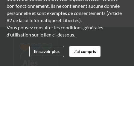
bon fonctionnement. Ils ne contiennent aucune donnée
personnelle et sont exemptés de consentements (Article
82 de la loi Informatique et Libertés).
Vous pouvez consulter les conditions générales
d’utilisation sur le lien ci-dessous.
En savoir plus
J'ai compris
Archives municipales d'Alès
4 boulevard Gambetta
30100 Alès
04 66 54 32 20
archives@ville-ales.fr