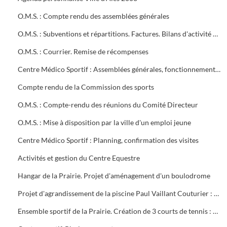
O.M.S. : Compte rendu des assemblées générales
O.M.S. : Subventions et répartitions. Factures. Bilans d'activité Conventions avec la ville
O.M.S. : Courrier. Remise de récompenses
Centre Médico Sportif : Assemblées générales, fonctionnement, projet de contrat, subvention
Compte rendu de la Commission des sports
O.M.S. : Compte-rendu des réunions du Comité Directeur
O.M.S. : Mise à disposition par la ville d'un emploi jeune
Centre Médico Sportif : Planning, confirmation des visites
Activités et gestion du Centre Equestre
Hangar de la Prairie. Projet d'aménagement d'un boulodrome
Projet d'agrandissement de la piscine Paul Vaillant Couturier : 6 plans
Ensemble sportif de la Prairie. Création de 3 courts de tennis : 1ère tranche (1997). Projet d'éclairage (1983)