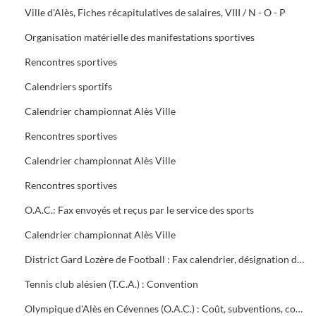
Ville d'Alès, Fiches récapitulatives de salaires, VIII / N - O - P
Organisation matérielle des manifestations sportives
Rencontres sportives
Calendriers sportifs
Calendrier championnat Alès Ville
Rencontres sportives
Calendrier championnat Alès Ville
Rencontres sportives
O.A.C.: Fax envoyés et reçus par le service des sports
Calendrier championnat Alès Ville
District Gard Lozère de Football : Fax calendrier, désignation des terrains
Tennis club alésien (T.C.A.) : Convention
Olympique d'Alès en Cévennes (O.A.C.) : Coût, subventions, contrat d'objectifs, courrier