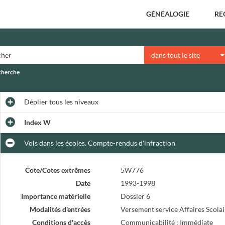
GÉNÉALOGIE
RE
dans tout le site
echerche
Déplier
tous les niveaux
Index W
Vols dans les écoles. Compte-rendus d'infraction
Cote/Cotes extrêmes
5W776
Date
1993-1998
Importance matérielle
Dossier 6
Modalités d'entrées
Versement service Affaires Scolai
Conditions d'accès
Communicabilité : Immédiate