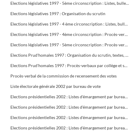
Elections législatives 1997 - 5ème circonscription : Listes, bulletins de vote, délégués et assesseurs
Elections législatives 1997 : Organisation du scrutin
Elections législatives 1997 - 4 ème circonscription : Listes, bulletins de vote, délégués et assesseurs
Elections législatives 1997 - 4ème circonscription : Procès-verbaux
Elections législatives 1997 - 5ème circonscription : Procès-verbaux
Elections Prud'homales 1997 : Organisation du scrutin, textes, représentants des organisations professionnelles et syndicales, délégués, bureaux de vote, tableaux de vote par correspondance
Elections Prud'homales 1997 : Procès-verbaux par collège et section
Procès-verbal de la commission de recensement des votes
Liste électorale générale 2002 par bureau de vote
Elections présidentielles 2002 : Listes d'émargement par bureau de vote : 1 à 5
Elections présidentielles 2002 : Listes d'émargement par bureau de vote : 6 à 10
Elections présidentielles 2002 : Listes d'émargement par bureau de vote : 11 à 16 ( pas de 12 )
Elections présidentielles 2002 : Listes d'émargement par bureau de vote : 17 à 21