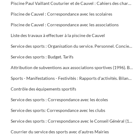
Piscine Paul Vaillant Couturier et de Cauvel : Cahiers des charges signés par les clubs
Piscine de Cauvel : Correspondance avec les scolaires
Piscine de Cauvel : Correspondance avec les associations
Liste des travaux à effectuer à la piscine de Cauvel
Service des sports : Organisation du service. Personnel. Concierges. Notes de service
Service des sports : Budget. Tarifs
Attribution de subventions aux associations sportives (1996). Bilans financiers des clubs (1995-1996)
Sports - Manifestations - Festivités : Rapports d'activités. Bilans financiers
Contrôle des équipements sportifs
Service des sports : Correspondance avec les écoles
Service des sports: Correspondance avec les clubs
Service des sports : Correspondance avec le Conseil Général (1996-1999), Conseil Régional (1996-2000), Préfecture du Gard (1995-1997), Direction Départementale jeunesse et sports (1995-2000)
Courrier du service des sports avec d'autres Mairies