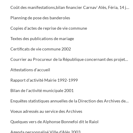
Coût des manifestations,bilan financier Carnav' Alès, Féria, 14 juillet, Estiv' Alès, fête de la châtaigne
Planning de pose des banderoles
Copies d'actes de reprise de vie commune
Textes des publications de mariage
Certificats de vie commune 2002
Courrier au Procureur de la République concernant des projets de mariage dont les dossiers administratifs ne sont pas réglés
Attestations d'accueil
Rapport d'activité Mairie 1992-1999
Bilan de l'activité municipale 2001
Enquêtes statistiques annuelles de la Direction des Archives de France
Voeux adressés au service des Archives
Quelques vers de Alphonse Bonnefoi dit le Raiol
Agenda personnalisé Ville d'Alès 2003