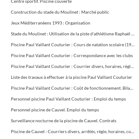
Centre sportif. Piscine couverte
Construction du stade du Moulinet : Marché public
Jeux Méditerranéens 1993 : Organisation
Stade du Moulinet : Utilisation de la piste d'athlétisme Raphaël Pujazon
Piscine Paul Vaillant Couturier : Cours de natation scolaire (1992-1999). Transport des scolaires (1995-1998). Utilisation de la piscine par les scolaires (1997-1998)
Piscine Paul Vaillant Couturier : Correspondance avec les clubs
Piscine Paul Vaillant Couturier : Courrier divers, horaires, règlement des cours, vols, plan d'organisation de secours, accident du 16 juin 1997, procès-verbal de la Commission de Sécurité
Liste des travaux à effectuer à la piscine Paul Vaillant Couturier
Piscine Paul Vaillant Couturier : Coût de fonctionnement. Bilan d'activité
Personnel piscine Paul Vaillant Couturier : Emploi du temps
Personnel piscine de Cauvel. Emploi du temps
Surveillance nocturne de la piscine de Cauvel. Contrats
Piscine de Cauvel : Courriers divers, arrêtés, régie, horaires, convention chèques loisirs temps libre, procès-verbal Commission de sécurité