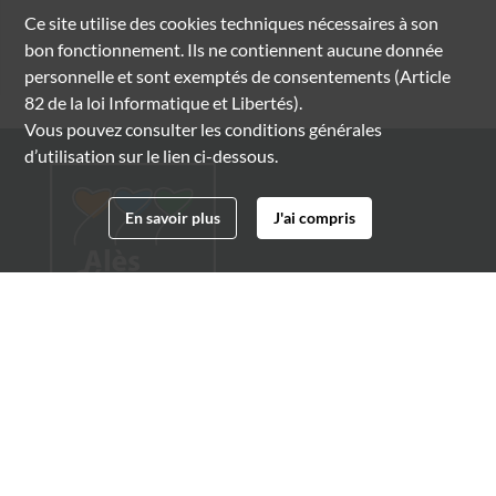
Ce site utilise des
cookies
techniques nécessaires à son
bon fonctionnement. Ils ne contiennent aucune donnée
personnelle et sont exemptés de consentements (Article
82 de la loi Informatique et Libertés).
Vous pouvez consulter les conditions générales
d’utilisation sur le lien ci-dessous.
En savoir plus
J'ai compris
Archives municipales d'Alès
4 boulevard Gambetta
30100 Alès
04 66 54 32 20
archives@ville-ales.fr