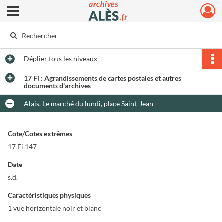
Ouvrir le menu déroulant
Archives municipales d'Alès
Déplier
tous les niveaux
17 Fi : Agrandissements de cartes postales et autres
documents d'archives
Alais. Le marché du lundi, place Saint-Jean
Cote/Cotes extrêmes
17 Fi 147
Date
s.d.
Caractéristiques physiques
1 vue horizontale noir et blanc