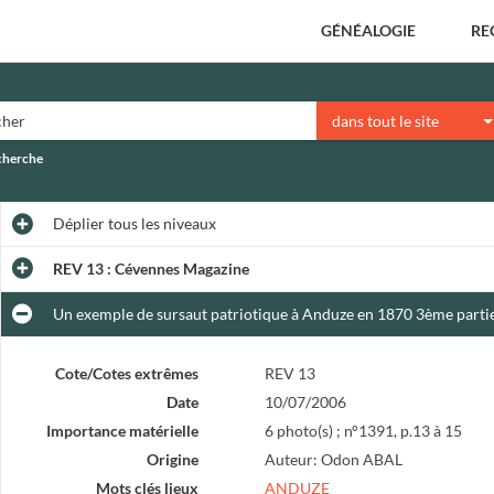
GÉNÉALOGIE
RE
dans tout le site
echerche
Déplier
tous les niveaux
REV 13 : Cévennes Magazine
Un exemple de sursaut patriotique à Anduze en 1870 3ème parti
Cote/Cotes extrêmes
REV 13
Date
10/07/2006
Importance matérielle
6 photo(s) ; n°1391, p.13 à 15
Origine
Auteur: Odon ABAL
Mots clés lieux
ANDUZE