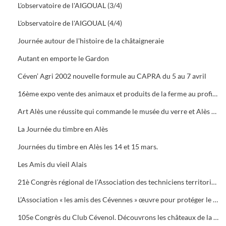
L'observatoire de l'AIGOUAL (3/4)
L'observatoire de l'AIGOUAL (4/4)
Journée autour de l'histoire de la châtaigneraie
Autant en emporte le Gardon
Céven’ Agri 2002 nouvelle formule au CAPRA du 5 au 7 avril
16ème expo vente des animaux et produits de la ferme au profit des orphelins des sapeurs-pompiers aux halles de Bruèges
Art Alès une réussite qui commande le musée du verre et Alès capitale des Cévennes, départ du chemin des verriers.
La Journée du timbre en Alès
Journées du timbre en Alès les 14 et 15 mars.
Les Amis du vieil Alais
21è Congrès régional de l’Association des techniciens territoriaux.
L’Association « les amis des Cévennes » œuvre pour protéger le patrimoine cévenol.
105e Congrès du Club Cévenol. Découvrons les châteaux de la Vaunage