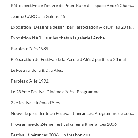
Rétrospective de l'œuvre de Peter Kuhn à l'Espace André Chamson. Exposition consacrée à Vauban à l'OFFICE DE TOURISME. Présentation de saison hors les murs du cratère
Jeanne CARO à la Galerie 15
Exposition "Dessins à dessin" par l'association ARTOPI au 20 faubourg du Soleil
Exposition NABLI sur les chats à la galerie l'Arche
Paroles d’Alès 1989.
Préparation du Festival de la Parole d’Alès à partir du 23 mai
Le Festival de la B.D. à Alès.
Paroles d’Alès 1992.
Le 23 ème Festival Cinéma d'Alès : Programme
22e festival cinéma d'Alès
Nouvelle présidente au Festival Itinérances. Programme de courts métrages de Jacques TATI
Programme du 24ème Festival cinéma Itinérances 2006
Festival Itinérances 2006. Un très bon cru