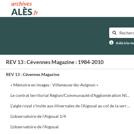
Archives municipales d'Alès
Aide à la r
REV 13 : Cévennes Magazine : 1984-2010
REV 13 : Cévennes Magazine
« Mémoire en images : Villeneuve-lès-Avignon »
Le contrat territorial Région/Communauté d'Agglomération NIMES Métropole
L'aigle royal s'invite aux Hivernales de l'Aigoual au col de la serreyrède. Programme de la journée
L'observatoire de l'Aigoual 1/4
L'observatoire de l'Aigoual