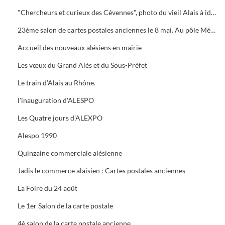
"Chercheurs et curieux des Cévennes", photo du vieil Alais à identifier.
23ème salon de cartes postales anciennes le 8 mai. Au pôle Mécanique grand prix camion
Accueil des nouveaux alésiens en mairie
Les vœux du Grand Alès et du Sous-Préfet
Le train d’Alais au Rhône.
l'inauguration d'ALESPO
Les Quatre jours d’ALEXPO
Alespo 1990
Quinzaine commerciale alésienne
Jadis le commerce alaisien : Cartes postales anciennes
La Foire du 24 août
Le 1er Salon de la carte postale
4è salon de la carte postale ancienne