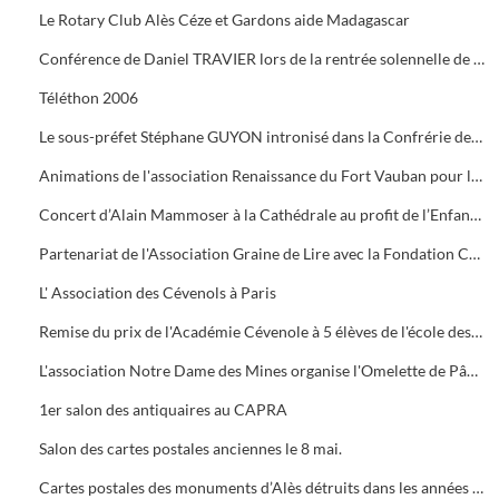
Le Rotary Club Alès Céze et Gardons aide Madagascar
Conférence de Daniel TRAVIER lors de la rentrée solennelle de l'Académie Cévenole
Téléthon 2006
Le sous-préfet Stéphane GUYON intronisé dans la Confrérie des Mange Tripes
Animations de l'association Renaissance du Fort Vauban pour le Téléthon
Concert d’Alain Mammoser à la Cathédrale au profit de l’Enfance Inadaptée.
Partenariat de l'Association Graine de Lire avec la Fondation Crédit Mutuel
L' Association des Cévenols à Paris
Remise du prix de l'Académie Cévenole à 5 élèves de l'école des Mines pour leur travail sur la mine et ses conséquences sur l'économie et les paysages.
L'association Notre Dame des Mines organise l'Omelette de Pâques à l'Ermitage
1er salon des antiquaires au CAPRA
Salon des cartes postales anciennes le 8 mai.
Cartes postales des monuments d’Alès détruits dans les années 1960.