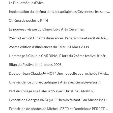
La Bibliothèque d’Alès.
Implantation du cinéma dans la capitale des Cévennes : les salles du début du siècle à nos jours.
Cinéma de poche le Pinki
Le nouveau visage du Ciné-club d’Alès Cévennes.
25ème Festival Cinéma itinérances. Programme et récit du tournage dans les cévennes d' "Un homme de trop"
26ème édition d'Itinérances du 14 au 24 Mars 2008
Hommage à Claudia CARDINALE lors du 26ème festival Itinérances. En photo avec Max ROUSTAN, Maire
Bilan du Festival Itinérances 2008
Docteur Jean Claude JAMOT "Une nouvelle approche de l'Histoire et de l'Archéologie appliquée aux Celtes
Une résidence chorégraphique à Alès avec Geneviève Sorin
L'art du collage à la Galerie 15 avec Christine JANVIER
Exposition Georges BRAQUE "Chemin faisant " au Musée PA.B.
Exposition de photos de Michel LEZER et Dominique PERRET, de peintures de Monique SANTORO à l'OFFICE DE TOURISME pour la Féria d'Alès