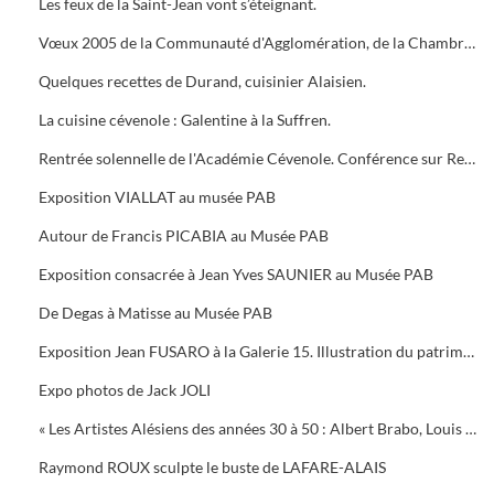
Les feux de la Saint-Jean vont s’éteignant.
Vœux 2005 de la Communauté d'Agglomération, de la Chambre de Commerce, 5 bougies pour la Médiathèque
Quelques recettes de Durand, cuisinier Alaisien.
La cuisine cévenole : Galentine à la Suffren.
Rentrée solennelle de l'Académie Cévenole. Conférence sur Renoir et Albert ANDRE, une amitié (1894-1919)
Exposition VIALLAT au musée PAB
Autour de Francis PICABIA au Musée PAB
Exposition consacrée à Jean Yves SAUNIER au Musée PAB
De Degas à Matisse au Musée PAB
Exposition Jean FUSARO à la Galerie 15. Illustration du patrimoine alésien
Expo photos de Jack JOLI
« Les Artistes Alésiens des années 30 à 50 : Albert Brabo, Louis Cabanes, Louis Arcaix et René Aberlenc » par Annie Corbier
Raymond ROUX sculpte le buste de LAFARE-ALAIS