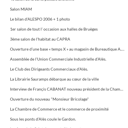
Salon MIAM
Le bilan d'ALESPO 2006 + 1 photo
1er salon de tout l' occasion aux halles de Bruèges
3ème salon de l'habitat au CAPRA
Ouverture d’une base « temps X » au magasin de Bureautique A.M.C., 40 Avenue du Général de Gaule à Alès.
Assemblée de l’Union Commerciale Industrielle d’Alès.
Le Club des Dirigeants Commerciaux d’Alès.
La Librairie Sauramps débarque au cœur de la ville
Interview de Françis CABANAT nouveau président de la Chambre de Commerce
Ouverture du nouveau "Monsieur Bricolage"
La Chambre de Commerce et le commerce de proximité
Sous les ponts d’Alès coule le Gardon.