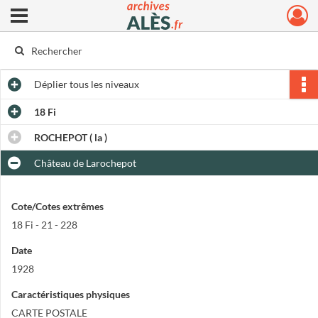
Ouvrir le menu déroulant
Archives municipales d'Alès
Déplier
tous les niveaux
18 Fi
ROCHEPOT ( la )
Château de Larochepot
Cote/Cotes extrêmes
18 Fi - 21 - 228
Date
1928
Caractéristiques physiques
CARTE POSTALE