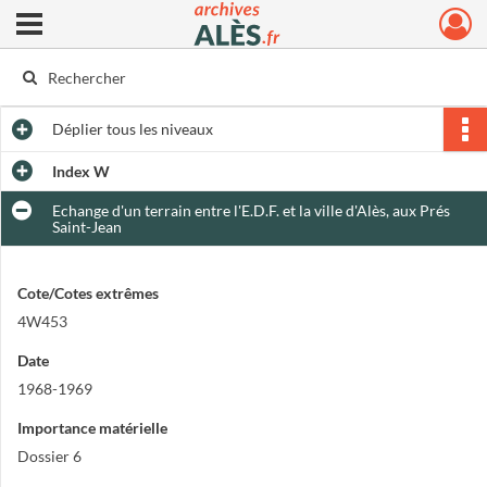
Ouvrir le menu déroulant
Archives municipales d'Alès
Déplier
tous les niveaux
Index W
Echange d'un terrain entre l'E.D.F. et la ville d'Alès, aux Prés
Saint-Jean
Cote/Cotes extrêmes
4W453
Date
1968-1969
Importance matérielle
Dossier 6