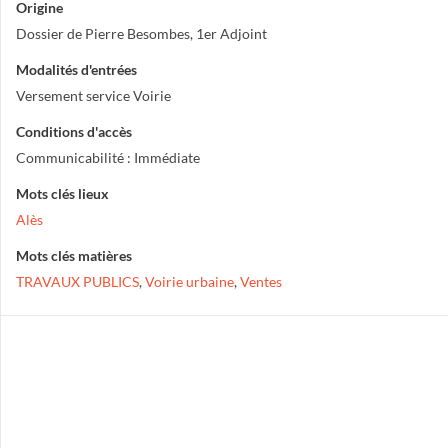
Origine
Dossier de Pierre Besombes, 1er Adjoint
Modalités d'entrées
Versement service Voirie
Conditions d'accès
Communicabilité : Immédiate
Mots clés lieux
Alès
Mots clés matières
TRAVAUX PUBLICS
,
Voirie urbaine
,
Ventes