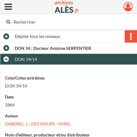
Ouvrir le menu déroulant
Archives municipales d'Alès
Déplier
tous les niveaux
DON 34 : Docteur Antoine SERPENTIER
DON 34/14
Cote/Cotes extrêmes
DON 34/14
Date
1864
Auteur
GABEREL, J. ; DES HOURS - FAREL
Nom d’éditeur, producteur et/ou distributeur