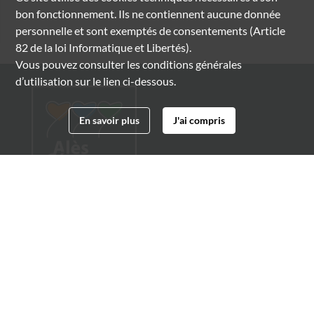
bon fonctionnement. Ils ne contiennent aucune donnée
personnelle et sont exemptés de consentements (Article
82 de la loi Informatique et Libertés).
Vous pouvez consulter les conditions générales
d’utilisation sur le lien ci-dessous.
En savoir plus
J'ai compris
Archives municipales d'Alès
4 boulevard Gambetta
30100 Alès
04 66 54 32 20
archives@ville-ales.fr