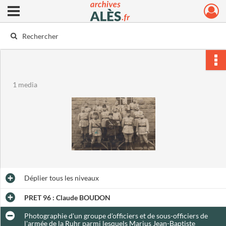
Ouvrir le menu déroulant
Archives municipales d'Alès
1 media
Déplier
tous les niveaux
PRET 96 : Claude BOUDON
Photographie d'un groupe d'officiers et de sous-officiers de
l'armée de la Ruhr parmi lesquels Marius Jean-Baptiste