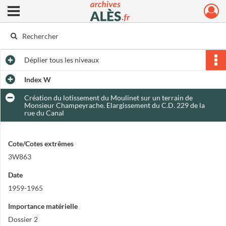
Ouvrir le menu déroulant
Archives municipales d'Alès
Déplier
tous les niveaux
Index W
Création du lotissement du Moulinet sur un terrain de
Monsieur Champeyrache. Elargissement du C.D. 229 de la
rue du Canal
Cote/Cotes extrêmes
3W863
Date
1959-1965
Importance matérielle
Dossier 2