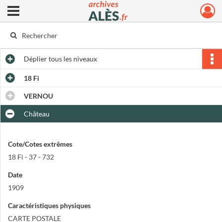
Ouvrir le menu déroulant
Archives municipales d'Alès
Déplier
tous les niveaux
18 Fi
VERNOU
Château
Cote/Cotes extrêmes
18 Fi - 37 - 732
Date
1909
Caractéristiques physiques
CARTE POSTALE