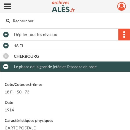
Ouvrir le menu déroulant
Archives municipales d'Alès
Déplier
tous les niveaux
18 Fi
CHERBOURG
Le phare de la grande jetée et l'escadre en rade
Cote/Cotes extrêmes
18 Fi - 50 - 73
Date
1914
Caractéristiques physiques
CARTE POSTALE