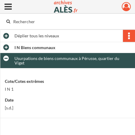
Ouvrir le menu déroulant
Archives municipales d'Alès
Déplier
tous les niveaux
I N Biens communaux
Usurpations de biens communaux à Pérusse, quartier du
Viget
Cote/Cotes extrêmes
I N 1
Date
[s.d.]