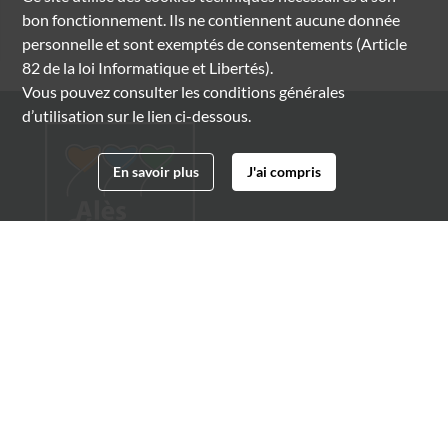
bon fonctionnement. Ils ne contiennent aucune donnée
personnelle et sont exemptés de consentements (Article
82 de la loi Informatique et Libertés).
Vous pouvez consulter les conditions générales
d’utilisation sur le lien ci-dessous.
En savoir plus
J'ai compris
Archives municipales d'Alès
4 boulevard Gambetta
30100 Alès
04 66 54 32 20
archives@ville-ales.fr