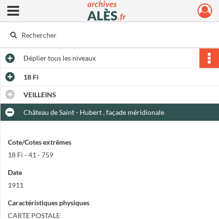
Ouvrir le menu déroulant
Archives municipales d'Alès
Déplier
tous les niveaux
18 Fi
VEILLEINS
Château de Saint - Hubert , façade méridionale
Cote/Cotes extrêmes
18 Fi - 41 - 759
Date
1911
Caractéristiques physiques
CARTE POSTALE