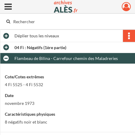
Ouvrir le menu déroulant
Archives municipales d'Alès
Déplier
tous les niveaux
04 Fi : Négatifs (1ère partie)
Flambeau de Bilina - Carrefour chemin des Maladreries
Cote/Cotes extrêmes
4 Fi 5525 - 4 Fi 5532
Date
novembre 1973
Caractéristiques physiques
8 négatifs noir et blanc