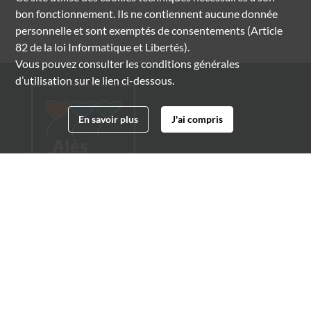
bon fonctionnement. Ils ne contiennent aucune donnée
personnelle et sont exemptés de consentements (Article
82 de la loi Informatique et Libertés).
Vous pouvez consulter les conditions générales
d’utilisation sur le lien ci-dessous.
En savoir plus
J'ai compris
Archives municipales d'Alès
4 boulevard Gambetta
30100 Alès
04 66 54 32 20
archives@ville-ales.fr