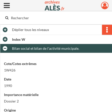
Ouvrir le menu déroulant
Archives municipales d'Alès
Déplier
tous les niveaux
Index W
Bilan social et bilan de l'activité municipale.
Cote/Cotes extrêmes
1W426
Date
1990
Importance matérielle
Dossier 2
Origine