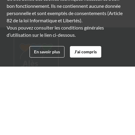
bon fonctionnement. Ils ne contiennent aucune donnée
personnelle et sont exemptés de consentements (Article
82 de la loi Informatique et Libertés).
Vous pouvez consulter les conditions générales
d’utilisation sur le lien ci-dessous.
En savoir plus
J'ai compris
Archives municipales d'Alès
4 boulevard Gambetta
30100 Alès
04 66 54 32 20
archives@ville-ales.fr