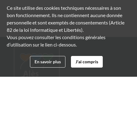
Ce site utilise des
cookies
techniques nécessaires à son
bon fonctionnement. Ils ne contiennent aucune donnée
personnelle et sont exemptés de consentements (Article
82 de la loi Informatique et Libertés).
Vous pouvez consulter les conditions générales
d’utilisation sur le lien ci-dessous.
En savoir plus
J'ai compris
Archives municipales d'Alès
4 boulevard Gambetta
30100 Alès
04 66 54 32 20
archives@ville-ales.fr