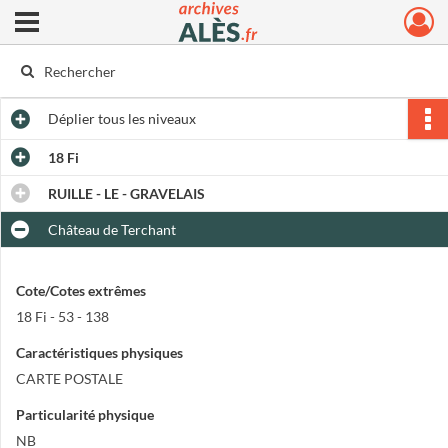
Ouvrir le menu déroulant
Archives municipales d'Alès
Déplier
tous les niveaux
18 Fi
RUILLE - LE - GRAVELAIS
Château de Terchant
Cote/Cotes extrêmes
18 Fi - 53 - 138
Caractéristiques physiques
CARTE POSTALE
Particularité physique
NB