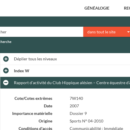
GÉNÉALOGIE
RE
dans tout le site
echerche
Déplier
tous les niveaux
Index W
Rapport d'activité du Club Hippique alésien – Centre équestre d'
Cote/Cotes extrêmes
7W140
Date
2007
Importance matérielle
Dossier 9
Origine
Sports N° 04-2010
Conditions d'accès
Communicabilité : Immédiate