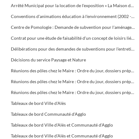
Arrêté Municipal pour la location de l'exposition « La Maison des Mégawatts »
Conventions d'animations éducation à l'environnement (2002 - 2004). Bilan des actions scolaires et tout public (2001 - 2002)
Centre de Pomologie : Demande de subvention pour l'aménagement de locaux, contrat d'objectifs (2001), don d'ouvrages à la Médiathèque (2004)
Contrat pour une étude de faisabilité d'un concept de loisirs lié à la reconversion d'une friche minière : Prologue Ingénierie
Délibérations pour des demandes de subventions pour l'entretien des cours d'eau communautaires
Décisions du service Paysage et Nature
Réunions des pôles chez le Maire : Ordre du jour, dossiers préparatoires, compte rendus
Réunions des pôles chez le Maire : Ordre du jour, dossiers préparatoires, compte rendus
Réunions des pôles chez le Maire : Ordre du jour, dossiers préparatoires, compte rendus
Tableaux de bord Ville d'Alès
Tableaux de bord Communauté d'Agglo
Tableaux de bord Ville d'Alès et Communauté d'Agglo
Tableaux de bord Ville d'Alès et Communauté d'Agglo