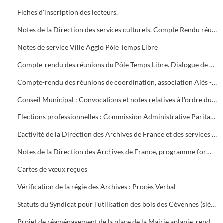
Fiches d'inscription des lecteurs.
Notes de la Direction des services culturels. Compte Rendu réunion préparatoire aux Journées Européennes du Patrimoine (18 et 19 septembre 2004)
Notes de service Ville Agglo Pôle Temps Libre
Compte-rendu des réunions du Pôle Temps Libre. Dialogue de performances objectifs 2009
Compte-rendu des réunions de coordination, association Alès - Nîmes
Conseil Municipal : Convocations et notes relatives à l'ordre du jour
Elections professionnelles : Commission Administrative Paritaire (C.A.P.), Comité Technique Paritaire (C.T.P.), Comité d'Hygiène de Sécurité et des Conditions de Travail (C.H.S.C.T.) : tracts, résultats définitifs de la Direction des Ressources Humaines (D.R.H.) et tract de l'U.N.S.A.
L'activité de la Direction des Archives de France et des services publics d'archives
Notes de la Direction des Archives de France, programme formation, etc
Cartes de vœux reçues
Vérification de la régie des Archives : Procès Verbal
Statuts du Syndicat pour l'utilisation des bois des Cévennes (siège social Société d'Agriculture d'Alès)
Projet de réaménagement de la place de la Mairie aplanie, rendue aux piétons avec arbres