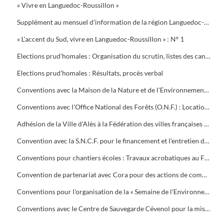
« Vivre en Languedoc-Roussillon »
Supplément au mensuel d'information de la région Languedoc-Roussillon : « Georges Frêche, président de la région Languedoc-Roussillon 2004 - 2010 »
« L'accent du Sud, vivre en Languedoc-Roussillon » : N° 1
Elections prud'homales : Organisation du scrutin, listes des candidats, assesseurs
Elections prud'homales : Résultats, procès verbal
Conventions avec la Maison de la Nature et de l'Environnement (M.N.E.) : Bail de mise à disposition des locaux (1996), contrats d'objectifs (1999 - 2002), convention de prestation de service pour une action d'animations éducation à l'environnement (2006)
Conventions avec l'Office National des Forêts (O.N.F.) : Location du terrain du Centre de classes de découvertes de Saint-Raby (2001 - 2002) et réalisation d'un parcours de santé chemin de Montaud (1997 - 1999)
Adhésion de la Ville d'Alès à la Fédération des villes françaises oléicoles
Convention avec la S.N.C.F. pour le financement et l'entretien du talus du quai du Mas d'Hours en bordure de la ligne ferroviaire
Conventions pour chantiers écoles : Travaux acrobatiques au Fort Vauban avec l'Oeuvre de la Miséricorde (1999, 2001, 2004). Chantier école de Conilhères avec le C.F.P.P.A. de Rodilhan (2000). Travaux d'entretien dans le Gardon avec le C.F.P.P.A. de Rodilhan et formation de personnel (2001)
Convention de partenariat avec Cora pour des actions de communication sur l'environnement (1999 - 2002). Convention d'action d'éducation à l'environnement avec l'Association Parc d'Observation et de Loisir par une Education à la Nature (2003)
Conventions pour l'organisation de la « Semaine de l'Environnement » (2000) et la « Journée de l'Environnement » du 15 juin 2001 (avec la Croix Rouge)
Conventions avec le Centre de Sauvegarde Cévenol pour la mise à disposition de locaux et de terrains et leur aménagement