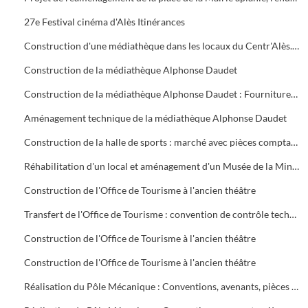
27e Festival cinéma d'Alès Itinérances
Construction d'une médiathèque dans les locaux du Centr'Alès. Marché avec pièces comptables (décomptes définitifs). Maîtrise d'œuvre. Assurance chantier. Frais d'études. Assistance maîtrise d'ouvrage
Construction de la médiathèque Alphonse Daudet
Construction de la médiathèque Alphonse Daudet : Fourniture du Système Intégré de Gestion de Bibliothèque et de services. Végétalisation de la terrasse de la médiathèque. Multimédia (dernier certificat pour paiement), 1999 - 2000
Aménagement technique de la médiathèque Alphonse Daudet
Construction de la halle de sports : marché avec pièces comptables (dernier certificat de paiement), assurances, convention contrôle technique, travaux
Réhabilitation d'un local et aménagement d'un Musée de la Miniature, quartier de Rochebelle
Construction de l'Office de Tourisme à l'ancien théâtre
Transfert de l'Office de Tourisme : convention de contrôle technique SOCOTEC
Construction de l'Office de Tourisme à l'ancien théâtre
Construction de l'Office de Tourisme à l'ancien théâtre
Réalisation du Pôle Mécanique : Conventions, avenants, pièces comptables, travaux SEGARD