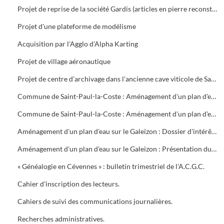
Projet de reprise de la société Gardis (articles en pierre reconstituée) par les Ateliers de Vézénobres
Projet d'une plateforme de modélisme
Acquisition par l'Agglo d'Alpha Karting
Projet de village aéronautique
Projet de centre d'archivage dans l'ancienne cave viticole de Saint-Hilaire de Brethmas. Réponses au questionnaire
Commune de Saint-Paul-la-Coste : Aménagement d'un plan d'eau sur le Galeizon. Etude de faisabilité BRL Ingénierie (septembre 1996). Sondage et analyse de l'eau
Commune de Saint-Paul-la-Coste : Aménagement d'un plan d'eau sur le Galeizon. Etude d'Avant Projet Sommaire BRL Ingénierie
Aménagement d'un plan d'eau sur le Galeizon : Dossier d'intérêt général et d'autorisation au titre de la loi sur l'eau
Aménagement d'un plan d'eau sur le Galeizon : Présentation du projet. Aménagement le Martinet, commune de Saint-Paul-la-Coste (dossier service économique, janvier 1997). Etude d'exécution des travaux par BRL Ingénierie. Enquête parcellaire. Enquête publique préalable. Rapport du Commissaire Enquêteur. Compte Rendu demande de subvention
« Généalogie en Cévennes » : bulletin trimestriel de l'A.C.G.C.
Cahier d'inscription des lecteurs.
Cahiers de suivi des communications journalières.
Recherches administratives.