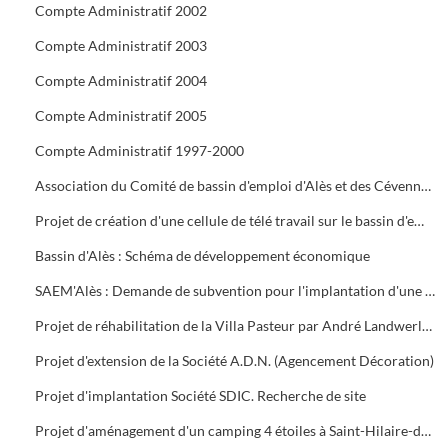
Compte Administratif 2002
Compte Administratif 2003
Compte Administratif 2004
Compte Administratif 2005
Compte Administratif 1997-2000
Association du Comité de bassin d'emploi d'Alès et des Cévennes : réunions plénières et Assemblée Générale. Rapport d'activité. Contrat de développement. Projet global de développement du canton de Génolhac S.I.V.O.M. des Hautes-Cévennes
Projet de création d'une cellule de télé travail sur le bassin d'emploi d'Alès par Dominique Bourgeois de Saint-Ambroix
Bassin d'Alès : Schéma de développement économique
SAEM'Alès : Demande de subvention pour l'implantation d'une usine de fabrication de menuiserie aluminium Comal S.A. au Crès 2, Boisset-et-Gaujac
Projet de réhabilitation de la Villa Pasteur par André Landwerlin. Demande de subvention. Historique
Projet d'extension de la Société A.D.N. (Agencement Décoration)
Projet d'implantation Société SDIC. Recherche de site
Projet d'aménagement d'un camping 4 étoiles à Saint-Hilaire-de-Brethmas