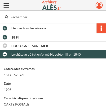
Ouvrir le menu déroulant
Archives municipales d'Alès
Déplier
tous les niveaux
18 Fi
BOULOGNE - SUR - MER
Le château où fut enfermé Napoléon III en 1840
Cote/Cotes extrêmes
18 Fi - 62 - 61
Date
1908
Caractéristiques physiques
CARTE POSTALE