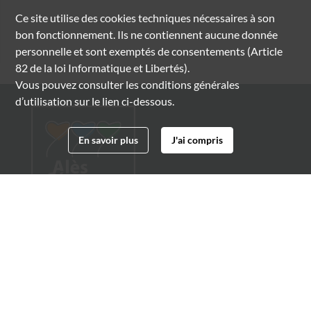
Ce site utilise des
cookies
techniques nécessaires à son
bon fonctionnement. Ils ne contiennent aucune donnée
personnelle et sont exemptés de consentements (Article
82 de la loi Informatique et Libertés).
Vous pouvez consulter les conditions générales
d’utilisation sur le lien ci-dessous.
En savoir plus
J'ai compris
Archives municipales d'Alès
4 boulevard Gambetta
30100 Alès
04 66 54 32 20
archives@ville-ales.fr