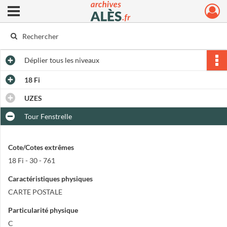
Ouvrir le menu déroulant
Archives municipales d'Alès
Déplier
tous les niveaux
18 Fi
UZES
Tour Fenstrelle
Cote/Cotes extrêmes
18 Fi - 30 - 761
Caractéristiques physiques
CARTE POSTALE
Particularité physique
C