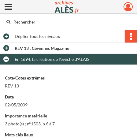
Ouvrir le menu déroulant
Archives municipales d'Alès
Déplier
tous les niveaux
REV 13 : Cévennes Magazine
En 1694, la création de l'évêché d'ALAIS
Cote/Cotes extrêmes
REV 13
Date
02/05/2009
Importance matérielle
3 photo(s) ; n°1503, p.6 à 7
Mots clés lieux