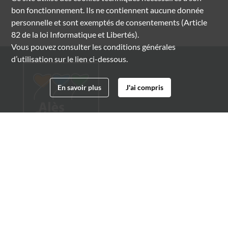
bon fonctionnement. Ils ne contiennent aucune donnée
personnelle et sont exemptés de consentements (Article
82 de la loi Informatique et Libertés).
Vous pouvez consulter les conditions générales
d’utilisation sur le lien ci-dessous.
En savoir plus
J'ai compris
Archives municipales d'Alès
4 boulevard Gambetta
30100 Alès
04 66 54 32 20
archives@ville-ales.fr