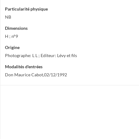
Particularité physique
NB
Dimensions
H ; n°9
Origine
Photographe: L L ; Editeur: Lévy et fils
Modalités d'entrées
Don Maurice Cabot,02/12/1992