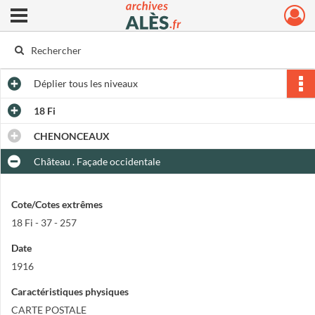
Ouvrir le menu déroulant
Archives municipales d'Alès
Déplier
tous les niveaux
18 Fi
CHENONCEAUX
Château . Façade occidentale
Cote/Cotes extrêmes
18 Fi - 37 - 257
Date
1916
Caractéristiques physiques
CARTE POSTALE