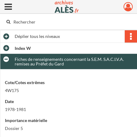
Ouvrir le menu déroulant
Archives municipales d'Alès
Déplier
tous les niveaux
Index W
Fiches de renseignements concernant la S.E.M. S.A.C.I.V.A.
remises au Préfet du Gard
Cote/Cotes extrêmes
4W175
Date
1978-1981
Importance matérielle
Dossier 5