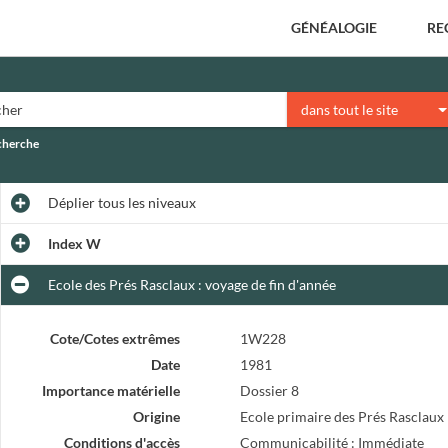
GÉNÉALOGIE
RE
dans tout le site
echerche
Déplier
tous les niveaux
Index W
Ecole des Prés Rasclaux : voyage de fin d'année
Cote/Cotes extrêmes
1W228
Date
1981
Importance matérielle
Dossier 8
Origine
Ecole primaire des Prés Rasclaux
Conditions d'accès
Communicabilité : Immédiate