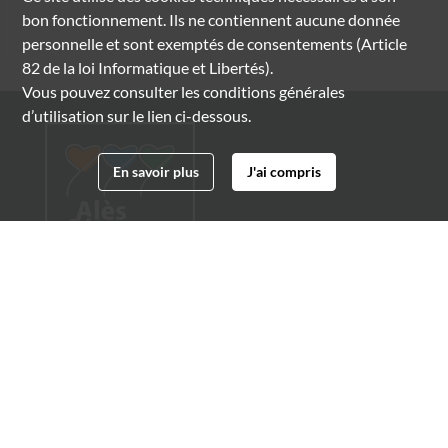
bon fonctionnement. Ils ne contiennent aucune donnée
personnelle et sont exemptés de consentements (Article
82 de la loi Informatique et Libertés).
Vous pouvez consulter les conditions générales
d’utilisation sur le lien ci-dessous.
En savoir plus
J'ai compris
Archives municipales d'Alès
4 boulevard Gambetta
30100 Alès
04 66 54 32 20
archives@ville-ales.fr