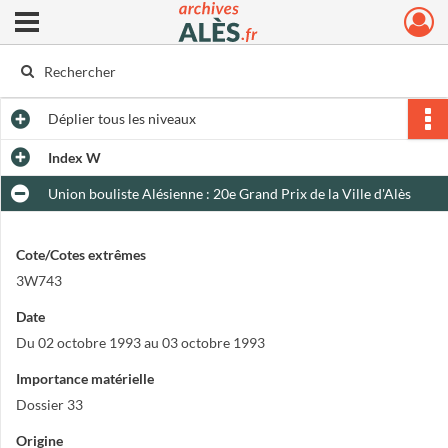
Ouvrir le menu déroulant
Archives municipales d'Alès
Déplier
tous les niveaux
Index W
Union bouliste Alésienne : 20e Grand Prix de la Ville d'Alès
Cote/Cotes extrêmes
3W743
Date
Du 02 octobre 1993 au 03 octobre 1993
Importance matérielle
Dossier 33
Origine