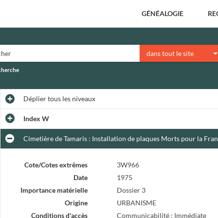
GÉNÉALOGIE
RE
dans tout le site
echerche
Déplier
tous les niveaux
Index W
Cimetière de Tamaris : Installation de plaques Morts pour la Fra
Cote/Cotes extrêmes
3W966
Date
1975
Importance matérielle
Dossier 3
Origine
URBANISME
Conditions d'accès
Communicabilité : Immédiate