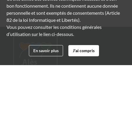
bon fonctionnement. Ils ne contiennent aucune donnée
personnelle et sont exemptés de consentements (Article
82 de la loi Informatique et Libertés).
Vous pouvez consulter les conditions générales
d’utilisation sur le lien ci-dessous.
En savoir plus
J'ai compris
Archives municipales d'Alès
4 boulevard Gambetta
30100 Alès
04 66 54 32 20
archives@ville-ales.fr