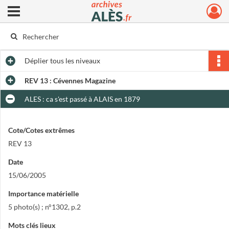
Ouvrir le menu déroulant
Archives municipales d'Alès
Déplier
tous les niveaux
REV 13 : Cévennes Magazine
ALES : ca s'est passé à ALAIS en 1879
Cote/Cotes extrêmes
REV 13
Date
15/06/2005
Importance matérielle
5 photo(s) ; n°1302, p.2
Mots clés lieux