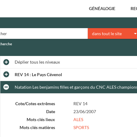
GÉNÉALOGIE
RE
dans tout le site
echerche
Déplier
tous les niveaux
REV 14 : Le Pays Cévenol
Natation Les benjamins filles et garçons du CNC ALES champio
Cote/Cotes extrêmes
REV 14
Date
23/06/2007
Mots clés lieux
ALES
Mots clés matières
SPORTS