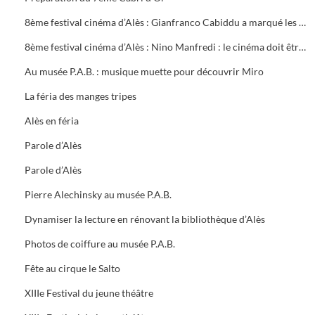
8ème festival cinéma d’Alès : Gianfranco Cabiddu a marqué les journées professionnelles
8ème festival cinéma d’Alès : Nino Manfredi : le cinéma doit être utile
Au musée P.A.B. : musique muette pour découvrir Miro
La féria des manges tripes
Alès en féria
Parole d’Alès
Parole d’Alès
Pierre Alechinsky au musée P.A.B.
Dynamiser la lecture en rénovant la bibliothèque d’Alès
Photos de coiffure au musée P.A.B.
Fête au cirque le Salto
XIIIe Festival du jeune théâtre