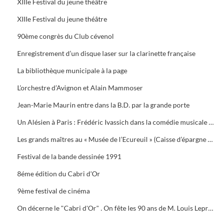
XIIIe Festival du jeune théâtre
XIIIe Festival du jeune théâtre
90ème congrès du Club cévenol
Enregistrement d’un disque laser sur la clarinette française
La bibliothèque municipale à la page
L’orchestre d’Avignon et Alain Mammoser
Jean-Marie Maurin entre dans la B.D. par la grande porte
Un Alésien à Paris : Frédéric Ivassich dans la comédie musicale « 42nd street » au théâtre du Châtelet
Les grands maîtres au « Musée de l’Ecureuil » (Caisse d’épargne d’Alès).
Festival de la bande dessinée 1991
8éme édition du Cabri d'Or
9ème festival de cinéma
On décerne le "Cabri d'Or" . On fête les 90 ans de M. Louis Leprince-Ringuet