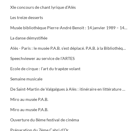
XIe concours de chant lyrique d’Alès
Les treize desserts
Musée bibliothèque Pierre-André Benoit : 14 janvier 1989 – 14 janvier 1990
La danse démystifiée
Alès - Paris : le musée P.A.B. s’est déplacé. P.A.B. à la Bibliothèque Nationale. Le dépliant du musée P.A.B
Speechviewer au service de l’ARTES
Ecole de cirque : l’art du trapèze volant
Semaine musicale
De Saint-Martin de Valgalgues à Alès : itinéraire en littérature occitane (1968 – 1988)
Miro au musée P.A.B.
Miro au musée P.A.B.
Ouverture du 8ème festival de cinéma
Préparation du 7ème Cabri d’Or