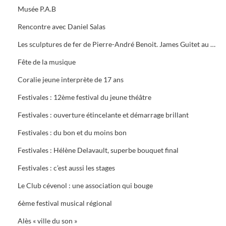
Musée P.A.B
Rencontre avec Daniel Salas
Les sculptures de fer de Pierre-André Benoit. James Guitet au Musée P.A.B.
Fête de la musique
Coralie jeune interprète de 17 ans
Festivales : 12ème festival du jeune théâtre
Festivales : ouverture étincelante et démarrage brillant
Festivales : du bon et du moins bon
Festivales : Hélène Delavault, superbe bouquet final
Festivales : c’est aussi les stages
Le Club cévenol : une association qui bouge
6ème festival musical régional
Alès « ville du son »