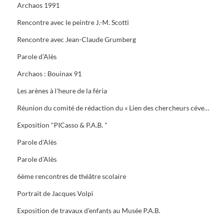
Archaos 1991
Rencontre avec le peintre J.-M. Scotti
Rencontre avec Jean-Claude Grumberg
Parole d’Alès
Archaos : Bouinax 91
Les arènes à l'heure de la féria
Réunion du comité de rédaction du « Lien des chercheurs cévenols »
Exposition "PICasso & P.A.B. "
Parole d’Alès
Parole d’Alès
6ème rencontres de théâtre scolaire
Portrait de Jacques Volpi
Exposition de travaux d’enfants au Musée P.A.B.