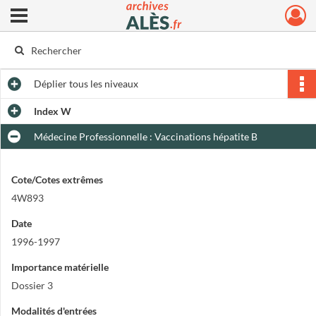
Ouvrir le menu déroulant
Archives municipales d'Alès
Déplier
tous les niveaux
Index W
Médecine Professionnelle : Vaccinations hépatite B
Cote/Cotes extrêmes
4W893
Date
1996-1997
Importance matérielle
Dossier 3
Modalités d'entrées