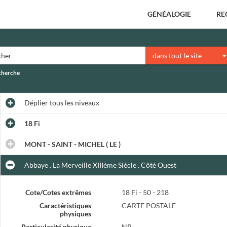
GÉNÉALOGIE
RE
dans tout le site
echerche
Déplier
tous les niveaux
18 Fi
MONT - SAINT - MICHEL ( LE )
Abbaye . La Merveille XIIIème Siècle . Côté Ouest
Cote/Cotes extrêmes
18 Fi - 50 - 218
Caractéristiques
CARTE POSTALE
physiques
Particularité physique
NB