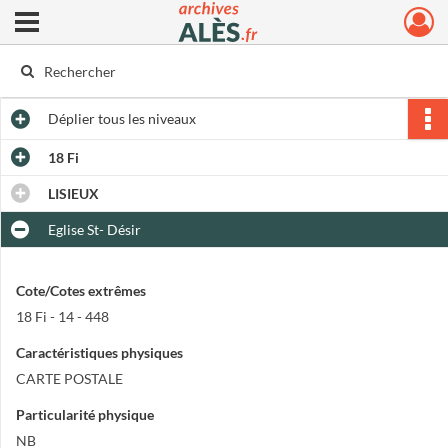
Ouvrir le menu déroulant
Archives municipales d'Alès
Déplier
tous les niveaux
18 Fi
LISIEUX
Eglise St- Désir
Cote/Cotes extrêmes
18 Fi - 14 - 448
Caractéristiques physiques
CARTE POSTALE
Particularité physique
NB