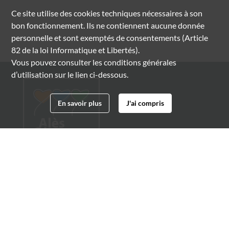
Ce site utilise des
cookies
techniques nécessaires à son
bon fonctionnement. Ils ne contiennent aucune donnée
personnelle et sont exemptés de consentements (Article
82 de la loi Informatique et Libertés).
Vous pouvez consulter les conditions générales
d’utilisation sur le lien ci-dessous.
En savoir plus
J'ai compris
Archives municipales d'Alès
4 boulevard Gambetta
30100 Alès
04 66 54 32 20
archives@ville-ales.fr