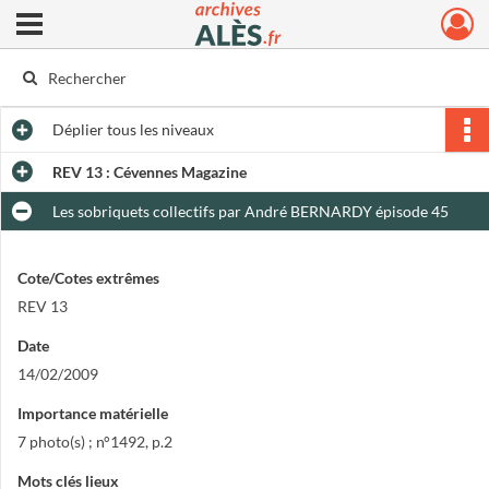
Ouvrir le menu déroulant
Archives municipales d'Alès
Déplier
tous les niveaux
REV 13 : Cévennes Magazine
Les sobriquets collectifs par André BERNARDY épisode 45
Cote/Cotes extrêmes
REV 13
Date
14/02/2009
Importance matérielle
7 photo(s) ; n°1492, p.2
Mots clés lieux