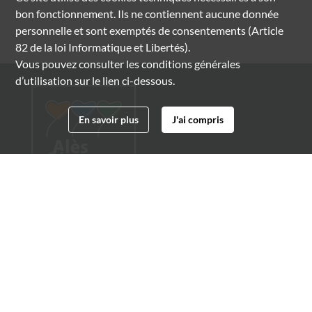
bon fonctionnement. Ils ne contiennent aucune donnée
personnelle et sont exemptés de consentements (Article
82 de la loi Informatique et Libertés).
Vous pouvez consulter les conditions générales
d’utilisation sur le lien ci-dessous.
En savoir plus
J'ai compris
Archives municipales d'Alès
4 boulevard Gambetta
30100 Alès
04 66 54 32 20
archives@ville-ales.fr