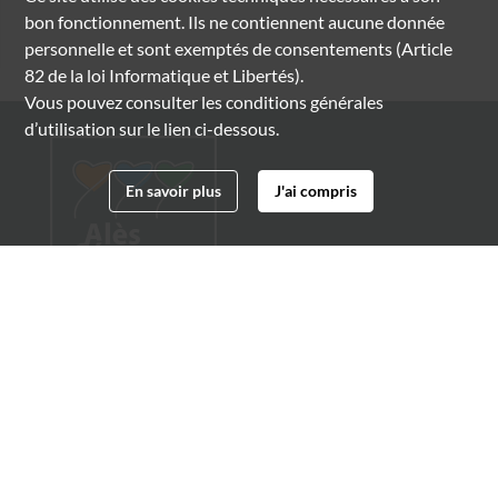
bon fonctionnement. Ils ne contiennent aucune donnée
personnelle et sont exemptés de consentements (Article
82 de la loi Informatique et Libertés).
Vous pouvez consulter les conditions générales
d’utilisation sur le lien ci-dessous.
En savoir plus
J'ai compris
Archives municipales d'Alès
4 boulevard Gambetta
30100 Alès
04 66 54 32 20
archives@ville-ales.fr