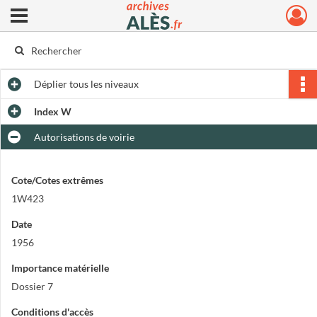
Ouvrir le menu déroulant
Archives municipales d'Alès
Déplier
tous les niveaux
Index W
Autorisations de voirie
Cote/Cotes extrêmes
1W423
Date
1956
Importance matérielle
Dossier 7
Conditions d'accès