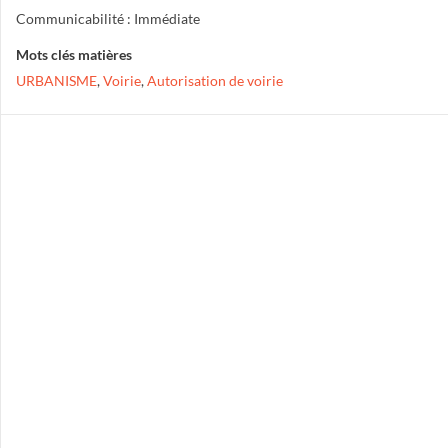
Communicabilité : Immédiate
Mots clés matières
URBANISME
,
Voirie
,
Autorisation de voirie