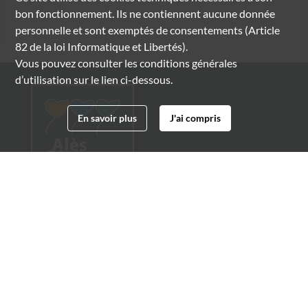
bon fonctionnement. Ils ne contiennent aucune donnée
personnelle et sont exemptés de consentements (Article
82 de la loi Informatique et Libertés).
Vous pouvez consulter les conditions générales
d’utilisation sur le lien ci-dessous.
En savoir plus
J'ai compris
Archives municipales d'Alès
4 boulevard Gambetta
30100 Alès
04 66 54 32 20
archives@ville-ales.fr