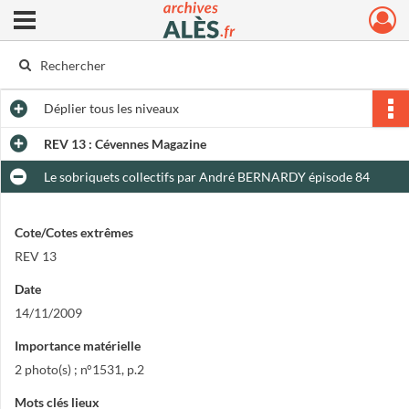
Ouvrir le menu déroulant
Archives municipales d'Alès
Déplier
tous les niveaux
REV 13 : Cévennes Magazine
Le sobriquets collectifs par André BERNARDY épisode 84
Cote/Cotes extrêmes
REV 13
Date
14/11/2009
Importance matérielle
2 photo(s) ; n°1531, p.2
Mots clés lieux