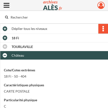
Ouvrir le menu déroulant
Archives municipales d'Alès
Déplier
tous les niveaux
18 Fi
TOURLAVILLE
Château
Cote/Cotes extrêmes
18 Fi - 50 - 404
Caractéristiques physiques
CARTE POSTALE
Particularité physique
C