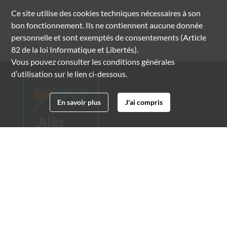
Ce site utilise des
cookies
techniques nécessaires à son
bon fonctionnement. Ils ne contiennent aucune donnée
personnelle et sont exemptés de consentements (Article
82 de la loi Informatique et Libertés).
Vous pouvez consulter les conditions générales
d’utilisation sur le lien ci-dessous.
En savoir plus
J'ai compris
Archives municipales d'Alès
4 boulevard Gambetta
30100 Alès
04 66 54 32 20
archives@ville-ales.fr