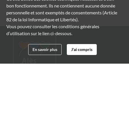
bon fonctionnement. Ils ne contiennent aucune donnée
personnelle et sont exemptés de consentements (Article
82 de la loi Informatique et Libertés).
Vous pouvez consulter les conditions générales
d’utilisation sur le lien ci-dessous.
En savoir plus
J'ai compris
Archives municipales d'Alès
4 boulevard Gambetta
30100 Alès
04 66 54 32 20
archives@ville-ales.fr