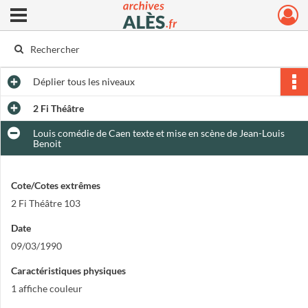
Ouvrir le menu déroulant
Archives municipales d'Alès
Déplier
tous les niveaux
2 Fi Théâtre
Louis comédie de Caen texte et mise en scène de Jean-Louis
Benoit
Cote/Cotes extrêmes
2 Fi Théâtre 103
Date
09/03/1990
Caractéristiques physiques
1 affiche couleur