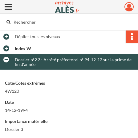
Ouvrir le menu déroulant
Archives municipales d'Alès
Déplier
tous les niveaux
Index W
Dossier n°2.3 : Arrêté préfectoral n° 94-12-12 sur la prime de
fin d'année
Cote/Cotes extrêmes
4W120
Date
14-12-1994
Importance matérielle
Dossier 3