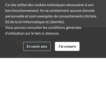
Ce site utilise des
cookies
techniques nécessaires à son
bon fonctionnement. Ils ne contiennent aucune donnée
personnelle et sont exemptés de consentements (Article
82 de la loi Informatique et Libertés).
Vous pouvez consulter les conditions générales
d’utilisation sur le lien ci-dessous.
En savoir plus
J'ai compris
Archives municipales d'Alès
4 boulevard Gambetta
30100 Alès
04 66 54 32 20
archives@ville-ales.fr