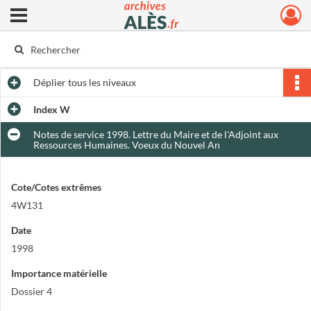
Ouvrir le menu déroulant
Archives municipales d'Alès
Déplier
tous les niveaux
Index W
Notes de service 1998. Lettre du Maire et de l'Adjoint aux
Ressources Humaines. Voeux du Nouvel An
Cote/Cotes extrêmes
4W131
Date
1998
Importance matérielle
Dossier 4