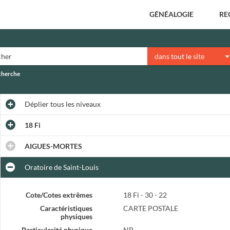
GÉNÉALOGIE
RE
dans tout le site
echerche
Déplier
tous les niveaux
18 Fi
AIGUES-MORTES
Oratoire de Saint-Louis
Cote/Cotes extrêmes
18 Fi - 30 - 22
Caractéristiques
CARTE POSTALE
physiques
Particularité physique
NB