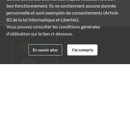
bon fonctionnement. Ils ne contiennent aucune donnée
personnelle et sont exemptés de consentements (Article
82 de la loi Informatique et Libertés).
Vous pouvez consulter les conditions générales
d’utilisation sur le lien ci-dessous.
En savoir plus
J'ai compris
Archives municipales d'Alès
4 boulevard Gambetta
30100 Alès
04 66 54 32 20
archives@ville-ales.fr