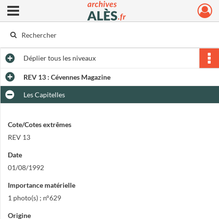
Ouvrir le menu déroulant
Archives municipales d'Alès
Déplier
tous les niveaux
REV 13 : Cévennes Magazine
Les Capitelles
Cote/Cotes extrêmes
REV 13
Date
01/08/1992
Importance matérielle
1 photo(s) ; n°629
Origine