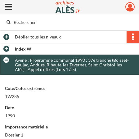
Ouvrir le menu déroulant
Archives municipales d'Alès
Déplier
tous les niveaux
Index W
Avène : Programme communal 1990 : 37e tranche (Boisset-
Gaujac, Anduze, Ribaute-les-Tavernes, Saint-Christol-les-
Alès) : Appel d'offres (Lots 1 à 5)
Cote/Cotes extrêmes
1W285
Date
1990
Importance matérielle
Dossier 1