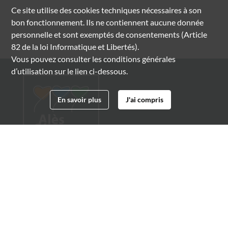
Ce site utilise des
cookies
techniques nécessaires à son
bon fonctionnement. Ils ne contiennent aucune donnée
personnelle et sont exemptés de consentements (Article
82 de la loi Informatique et Libertés).
Vous pouvez consulter les conditions générales
d’utilisation sur le lien ci-dessous.
En savoir plus
J'ai compris
Archives municipales d'Alès
4 boulevard Gambetta
30100 Alès
04 66 54 32 20
archives@ville-ales.fr