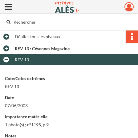
Ouvrir le menu déroulant
Archives municipales d'Alès
Déplier
tous les niveaux
REV 13 : Cévennes Magazine
REV 13
Cote/Cotes extrêmes
REV 13
Date
07/06/2003
Importance matérielle
1 photo(s) ; n°1195, p.9
Notes