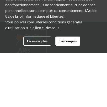
bon fonctionnement. Ils ne contiennent aucune donnée
personnelle et sont exemptés de consentements (Article
82 de la loi Informatique et Libertés).
Vous pouvez consulter les conditions générales
d’utilisation sur le lien ci-dessous.
En savoir plus
J'ai compris
Archives municipales d'Alès
4 boulevard Gambetta
30100 Alès
04 66 54 32 20
archives@ville-ales.fr